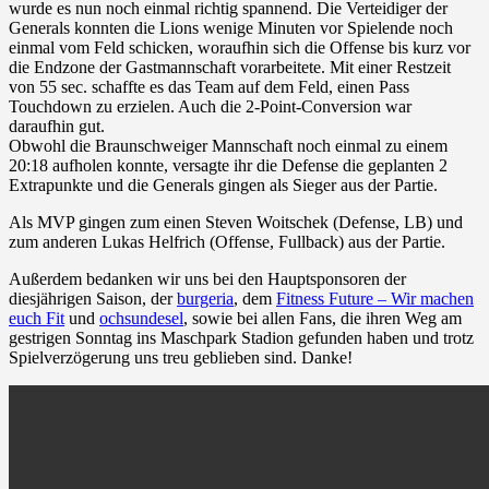
wurde es nun noch einmal richtig spannend. Die Verteidiger der
Generals konnten die Lions wenige Minuten vor Spielende noch
einmal vom Feld schicken, woraufhin sich die Offense bis kurz vor
die Endzone der Gastmannschaft vorarbeitete. Mit einer Restzeit
von 55 sec. schaffte es das Team auf dem Feld, einen Pass
Touchdown zu erzielen. Auch die 2-Point-Conversion war
daraufhin gut.
Obwohl die Braunschweiger Mannschaft noch einmal zu einem
20:18 aufholen konnte, versagte ihr die Defense die geplanten 2
Extrapunkte und die Generals gingen als Sieger aus der Partie.
Als MVP gingen zum einen Steven Woitschek (Defense, LB) und
zum anderen Lukas Helfrich (Offense, Fullback) aus der Partie.
Außerdem bedanken wir uns bei den Hauptsponsoren der
diesjährigen Saison, der
burgeria
, dem
Fitness Future – Wir machen
euch Fit
und
ochsundesel
, sowie bei allen Fans, die ihren Weg am
gestrigen Sonntag ins Maschpark Stadion gefunden haben und trotz
Spielverzögerung uns treu geblieben sind. Danke!