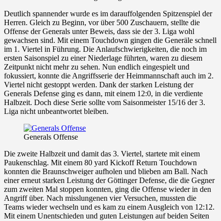
Deutlich spannender wurde es im darauffolgenden Spitzenspiel der
Herren. Gleich zu Beginn, vor über 500 Zuschauern, stellte die
Offense der Generals unter Beweis, dass sie der 3. Liga wohl
gewachsen sind. Mit einem Touchdown gingen die Generäle schnell
im 1. Viertel in Führung. Die Anlaufschwierigkeiten, die noch im
ersten Saisonspiel zu einer Niederlage führten, waren zu diesem
Zeitpunkt nicht mehr zu sehen. Nun endlich eingespielt und
fokussiert, konnte die Angriffsserie der Heimmannschaft auch im 2.
Viertel nicht gestoppt werden. Dank der starken Leistung der
Generals Defense ging es dann, mit einem 12:0, in die verdiente
Halbzeit. Doch diese Serie sollte vom Saisonmeister 15/16 der 3.
Liga nicht unbeantwortet bleiben.
Generals Offense
Die zweite Halbzeit und damit das 3. Viertel, startete mit einem
Paukenschlag. Mit einem 80 yard Kickoff Return Touchdown
konnten die Braunschweiger aufholen und blieben am Ball. Nach
einer erneut starken Leistung der Göttinger Defense, die die Gegner
zum zweiten Mal stoppen konnten, ging die Offense wieder in den
Angriff über. Nach misslungenen vier Versuchen, mussten die
Teams wieder wechseln und es kam zu einem Ausgleich von 12:12.
Mit einem Unentschieden und guten Leistungen auf beiden Seiten