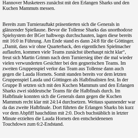
Hannover Musketeers zunächst mit den Erlangen Sharks und den
Kuchen Mammuts messen.
Bereits zum Turnierauftakt präsentierten sich die Generals in
glänzender Spiellaune. Bevor die Tollense Sharks das unorthodoxe
Spielsystem der BGer halbwegs durchschauten, lagen diese bereits
mit 16:0 in Führung. Am Ende stand es dann 24:8 für die Göttinger.
„Damit, dass wir ohne Quarterback, den eigentlichen Spielmacher
auflaufen, kommen viele Teams zunächst überhaupt nicht klar“,
freut sich Martin Grimm nach dem Turniersieg über die mal wieder
vielen verwunderten Gesichter bei den gegnerischen Teams. Im
zweiten Gruppenspiel verlor das Team aus Tollense dann auch
gegen die Lauda Hornets. Somit standen bereits vor dem letzten
Gruppenspiel Lauda und Göttingen als Halbfinalisten fest. In der
Gruppe B setzten sich mit den Kuchen Mammuts und den Erlangen
Sharks zwei süddeutsche Teams für die Halbfinals durch. Im
Halbfinale konnten sich die Generals dann gegen die Kuchen
Mammuts recht klar mit 24:14 durchsetzen. Weitaus spannender war
da das zweite Halbfinale. Dort führten die Erlangen Sharks bis kurz
vor dem Abpfiff hauchdünn mit 2:0. Doch buchstäblich in letzter
Minute erzielten die Lauda Hornets den entscheidenenen
Touchdown zum 6:2-Endstand.