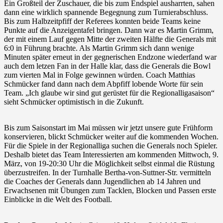
Ein Großteil der Zuschauer, die bis zum Endspiel ausharrten, sahen
dann eine wirklich spannende Begegnung zum Turnierabschluss.
Bis zum Halbzeitpfiff der Referees konnten beide Teams keine
Punkte auf die Anzeigentafel bringen. Dann war es Martin Grimm,
der mit einem Lauf gegen Mitte der zweiten Hälfte die Generals mit
6:0 in Führung brachte. Als Martin Grimm sich dann wenige
Minuten später erneut in der gegnerischen Endzone wiederfand war
auch dem letzen Fan in der Halle klar, dass die Generals die Bowl
zum vierten Mal in Folge gewinnen würden. Coach Matthias
Schmücker fand dann nach dem Abpfiff lobende Worte für sein
Team. „Ich glaube wir sind gut gerüstet für die Regionalligasaison“
sieht Schmücker optimistisch in die Zukunft.
Bis zum Saisonstart im Mai müssen wir jetzt unsere gute Frühform
konservieren, blickt Schmücker weiter auf die kommenden Wochen.
Für die Spiele in der Regionalliga suchen die Generals noch Spieler.
Deshalb bietet das Team Interessierten am kommenden Mittwoch, 9.
März, von 19-20:30 Uhr die Möglichkeit selbst einmal die Rüstung
überzustreifen. In der Turnhalle Bertha-von-Suttner-Str. vermitteln
die Coaches der Generals dann Jugendlichen ab 14 Jahren und
Erwachsenen mit Übungen zum Tacklen, Blocken und Passen erste
Einblicke in die Welt des Football.