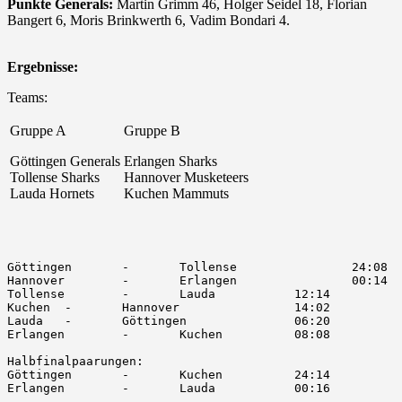
Punkte Generals:
Martin Grimm 46, Holger Seidel 18, Florian
Bangert 6, Moris Brinkwerth 6, Vadim Bondari 4.
Ergebnisse:
Teams:
Gruppe A
Gruppe B
Göttingen Generals
Erlangen Sharks
Tollense Sharks
Hannover Musketeers
Lauda Hornets
Kuchen Mammuts
Göttingen	- 	Tollense		24:08

Hannover	-	Erlangen		00:14

Tollense	-	Lauda		12:14

Kuchen	-	Hannover		14:02

Lauda	-	Göttingen		06:20

Erlangen	-	Kuchen		08:08

Halbfinalpaarungen:

Göttingen	-	Kuchen		24:14

Erlangen	-	Lauda		00:16
