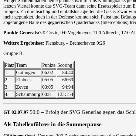
Holger Saalfeld haben heute phantastisch für uns Runningbacks gebl
letzten Viertel konnte das SVG-Team dann seine Ersatzspieler zum E
bringen. Zu durchsichtig und einfallslos agierten die Gäste. Zwar wu
mehr gepunktet, doch in der Defense konnten sich Pabst und Bräuti
abgefangene Bälle des gegnerischen Quarterbacks (Interceptions) fre
Punkte Generals:
3:0 Covic, 9:0 Vogelmeyer, 11:0 Albrecht, 17:0 Al
Weitere Ergebnisse:
Flensburg – Bremerhaven 0:26
Gruppe B:
Platz
Team
Punkte
Scoring
1.
Göttingen
06:02
84:40
2.
Einbeck
05:05
66:69
3.
Zeven
03:05
94:94
4.
Schaumburg
00:8
123:154
50:0 – Erfolg der SVG Generlas gegen das Schl
GT 02.07.97
Als Tabellenführer in die Sommerpause
Göttingen (heg).
Vor rund 200 Zuschauern gewannen die Generals 