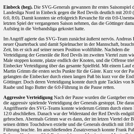
Einbeck (heg).
Die SVG-Generals gewannen ihr erstes Saisonspiel 
Landesliga Nord in Einbeck gegen die Red Devils deutlich mit 20:0 (
6:0, 8:0). Damit konnten sie erfolgreich Revanche für ein 0:0-Unent
letzten Spiel der vergangenen Saison nehmen, das die Göttinger dam
Aufstieg in die Verbandsliga gekostet hatte.
Im Angriff agierte das SVG-Team zunächst äußerst nervös. Andreas
neuer Quarterback und damit Spielmacher in der Mannschaft, braucht
Zeit, bis er sich auf seiner neuen Position wohlfühlte. Nachdem die
Verteidigung der Generäle die Red Devils im zweiten Viertel zum wi
Male stoppen konnte, platze endlich der Knoten, und die Offense trie
Einbecker Verteidigung über das gesamte Spielfeld. Mit einem Lauf e
Martin Grimm die ersten sechs Punkte für die Gäste. Kurz vor der Pa
gelangten die Einbecker durch einen langen Paß bis kurz vor die En
Göttinger. Doch deren Verteidigung konnte durch gute Tackles von 
Raabe und Ingo Butter die 6:0-Führung in die Pause retten.
Aggressive Verteidigung
Nach der Pause wurden die Gastgeber ern
die aggressiv spielende Verteidigung der Generals gestoppt. Die dara
Angriffsserie des SVG-Teams konnte wiederum Grimm durch einen
12:0 abschließen. Danach war der Widerstand der Red Devils endgül
gebrochen. Abermals Grimm war es dann, der im letzen Viertel der
seinen dritten Touchdown erzielte und die Generals deutlich mit 18:0
Führung brachte. Im anschließenden Zusatzversuch konnte Frank Pab