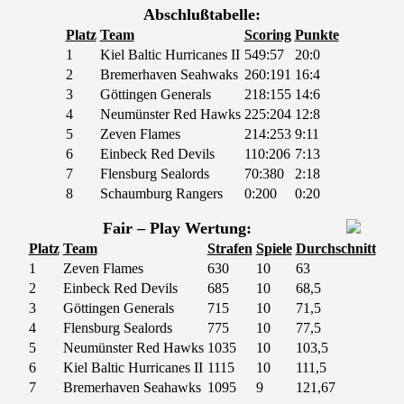
Abschlußtabelle:
Platz
Team
Scoring
Punkte
1
Kiel Baltic Hurricanes II
549:57
20:0
2
Bremerhaven Seahwaks
260:191
16:4
3
Göttingen Generals
218:155
14:6
4
Neumünster Red Hawks
225:204
12:8
5
Zeven Flames
214:253
9:11
6
Einbeck Red Devils
110:206
7:13
7
Flensburg Sealords
70:380
2:18
8
Schaumburg Rangers
0:200
0:20
Fair – Play Wertung:
Platz
Team
Strafen
Spiele
Durchschnitt
1
Zeven Flames
630
10
63
2
Einbeck Red Devils
685
10
68,5
3
Göttingen Generals
715
10
71,5
4
Flensburg Sealords
775
10
77,5
5
Neumünster Red Hawks
1035
10
103,5
6
Kiel Baltic Hurricanes II
1115
10
111,5
7
Bremerhaven Seahawks
1095
9
121,67