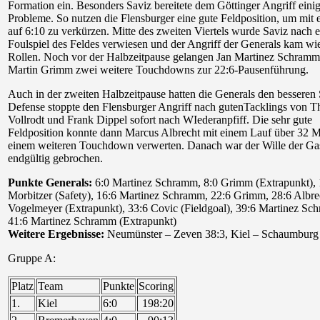
Formation ein. Besonders Saviz bereitete dem Göttinger Angriff eini
Probleme. So nutzen die Flensburger eine gute Feldposition, um mit
auf 6:10 zu verkürzen. Mitte des zweiten Viertels wurde Saviz nach 
Foulspiel des Feldes verwiesen und der Angriff der Generals kam wie
Rollen. Noch vor der Halbzeitpause gelangen Jan Martinez Schram
Martin Grimm zwei weitere Touchdowns zur 22:6-Pausenführung.
Auch in der zweiten Halbzeitpause hatten die Generals den besseren 
Defense stoppte den Flensburger Angriff nach gutenTacklings von 
Vollrodt und Frank Dippel sofort nach WIederanpfiff. Die sehr gute
Feldposition konnte dann Marcus Albrecht mit einem Lauf über 32 M
einem weiteren Touchdown verwerten. Danach war der Wille der Ga
endgültig gebrochen.
Punkte Generals:
6:0 Martinez Schramm, 8:0 Grimm (Extrapunkt), 
Morbitzer (Safety), 16:6 Martinez Schramm, 22:6 Grimm, 28:6 Albre
Vogelmeyer (Extrapunkt), 33:6 Covic (Fieldgoal), 39:6 Martinez Sc
41:6 Martinez Schramm (Extrapunkt)
Weitere Ergebnisse:
Neumünster – Zeven 38:3, Kiel – Schaumburg
Gruppe A:
Platz
Team
Punkte
Scoring
1.
Kiel
6:0
198:20