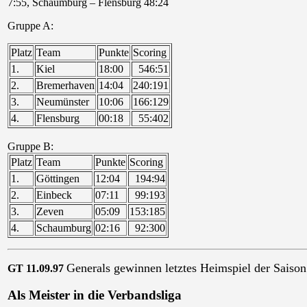
7:55, Schaumburg – Flensburg 48:24
Gruppe A:
Platz
Team
Punkte
Scoring
1.
Kiel
18:00
546:51
2.
Bremerhaven
14:04
240:191
3.
Neumünster
10:06
166:129
4.
Flensburg
00:18
55:402
Gruppe B:
Platz
Team
Punkte
Scoring
1.
Göttingen
12:04
194:94
2.
Einbeck
07:11
99:193
3.
Zeven
05:09
153:185
4.
Schaumburg
02:16
92:300
Generals gewinnen letztes Heimspiel der Saison
GT 11.09.97
Als Meister in die Verbandsliga