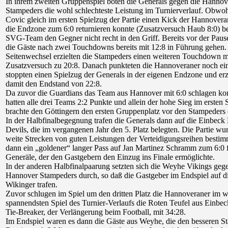
In ihrem zweiten Gruppenspiel boten die Generals gegen die Hannov
Stampeders die wohl schlechteste Leistung im Turnierverlauf. Obwoh
Covic gleich im ersten Spielzug der Partie einen Kick der Hannoveran
die Endzone zum 6:0 returnieren konnte (Zusatzversuch Haub 8:0) 
SVG-Team den Gegner nicht recht in den Griff. Bereits vor der Paus
die Gäste nach zwei Touchdowns bereits mit 12:8 in Führung gehen
Seitenwechsel erzielten die Stampeders einen weiteren Touchdown m
Zusatzversuch zu 20:8. Danach punkteten die Hannoveraner noch ei
stoppten einen Spielzug der Generals in der eigenen Endzone und erz
damit den Endstand von 22:8.
Da zuvor die Guardians das Team aus Hannover mit 6:0 schlagen ko
hatten alle drei Teams 2:2 Punkte und allein der hohe Sieg im ersten 
brachte den Göttingern den ersten Gruppenplatz vor den Stampeders 
In der Halbfinalbegegnung trafen die Generals dann auf die Einbeck
Devils, die im vergangenen Jahr den 5. Platz belegten. Die Partie wu
weite Strecken von guten Leistungen der Verteidigungsreihen bestim
dann ein „goldener“ langer Pass auf Jan Martinez Schramm zum 6:0 f
Generäle, der den Gastgebern den Einzug ins Finale ermöglichte.
In der anderen Halbfinalpaarung setzten sich die Weyhe Vikings geg
Hannover Stampeders durch, so daß die Gastgeber im Endspiel auf d
Wikinger trafen.
Zuvor schlugen im Spiel um den dritten Platz die Hannoveraner im 
spannendsten Spiel des Turnier-Verlaufs die Roten Teufel aus Einbec
Tie-Breaker, der Verlängerung beim Football, mit 34:28.
Im Endspiel waren es dann die Gäste aus Weyhe, die den besseren Sta