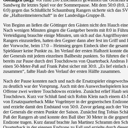
Sandweg ihr letztes Spiel vor der Sommerpause. Mit dem 50:0 (8:0, 2
6:0) gegen das Schlußlicht Schaumburg Rangers sicherte sich das 
die „Halbzeitmeisterschaft“ in der Landesliga-Gruppe-B.
Von Beginn an ließen die Göttinger den Gästen nicht den Hauch ein
Nach wenigen Minuten gingen die Gastgeber bereits mit 8:0 in Führ
Verteidigung brauchte einige Minuten, um sich auf das Angriffssyste
Rangers einzustellen, hatten den Gegner dann aber fest im Griff und l
der Vorwoche, beim 17:0 – Heimsieg gegen Einbeck über die gesam
Spieldauer keine Punkte zu. Im Verlauf der ersten Halbzeit konnte di
der Generals mit jedem einzelnen Ballbesitz punkten. So führten die 
bereits zur Pause durch drei Touchdowns von Quarterback Andreas
einen 50-Meter-Paß auf Frank Pabst sicher mit 30:0. „Es lief einfach 
zusammen“, faßte Haub den Verlauf der ersten Hälfte zusammen.
Nach der Pause konnten nach und nach die Ersatzspieler eingewechs
zu deutlich war der Vorsprung. Auch mit den Auswechselspielern kon
Offense zwei weitere Touchdowns erzielen. Zunächst erlief Haub sei
Touchdown. Kurz vor Schluß fand sich Robin Klein nach einem 43-
von Ersatzquarterback Mike Vogelmyer in der gegnerischen Endzon
und erzielte damit den Endstand von 50:0. Zuvor gelang auch der Ve
der Generals die ersten Punkte der Saison. Zunächst fing Tobias Schä
Paß der Rangers ab und konnte den Ball über 30 Meter in die gegner
Endzone tragen. Kurz darauf brachte Jan Martinez Schramm den Sc
Quarterback in der eigenen Endzone zu Fall und erzielte durch diese