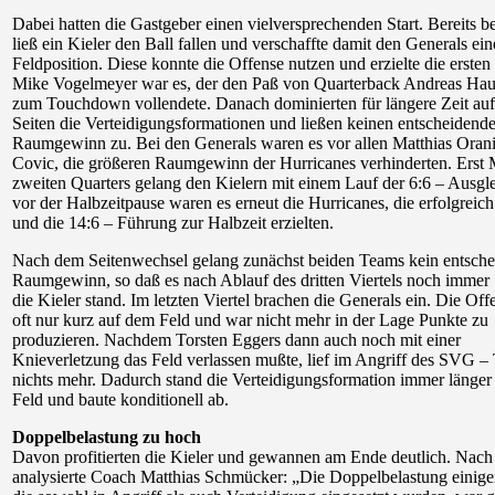
Dabei hatten die Gastgeber einen vielversprechenden Start. Bereits 
ließ ein Kieler den Ball fallen und verschaffte damit den Generals ein
Feldposition. Diese konnte die Offense nutzen und erzielte die ersten
Mike Vogelmeyer war es, der den Paß von Quarterback Andreas Hau
zum Touchdown vollendete. Danach dominierten für längere Zeit auf
Seiten die Verteidigungsformationen und ließen keinen entscheidend
Raumgewinn zu. Bei den Generals waren es vor allen Matthias Oran
Covic, die größeren Raumgewinn der Hurricanes verhinderten. Erst M
zweiten Quarters gelang den Kielern mit einem Lauf der 6:6 – Ausgl
vor der Halbzeitpause waren es erneut die Hurricanes, die erfolgreic
und die 14:6 – Führung zur Halbzeit erzielten.
Nach dem Seitenwechsel gelang zunächst beiden Teams kein entsche
Raumgewinn, so daß es nach Ablauf des dritten Viertels noch immer 
die Kieler stand. Im letzten Viertel brachen die Generals ein. Die Off
oft nur kurz auf dem Feld und war nicht mehr in der Lage Punkte zu
produzieren. Nachdem Torsten Eggers dann auch noch mit einer
Knieverletzung das Feld verlassen mußte, lief im Angriff des SVG –
nichts mehr. Dadurch stand die Verteidigungsformation immer länger
Feld und baute konditionell ab.
Doppelbelastung zu hoch
Davon profitierten die Kieler und gewannen am Ende deutlich. Nach
analysierte Coach Matthias Schmücker: „Die Doppelbelastung einiger