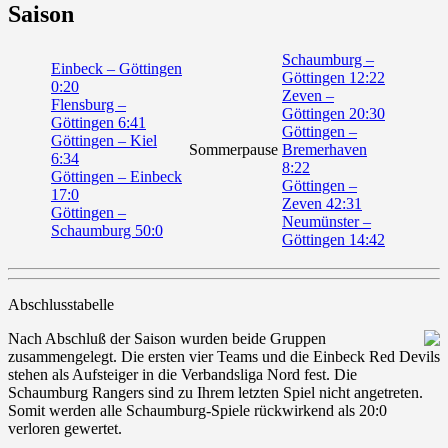
Saison
Schaumburg –
Einbeck – Göttingen
Göttingen 12:22
0:20
Zeven –
Flensburg –
Göttingen 20:30
Göttingen 6:41
Göttingen –
Göttingen – Kiel
Sommerpause
Bremerhaven
6:34
8:22
Göttingen – Einbeck
Göttingen –
17:0
Zeven 42:31
Göttingen –
Neumünster –
Schaumburg 50:0
Göttingen 14:42
Abschlusstabelle
Nach Abschluß der Saison wurden beide Gruppen
zusammengelegt. Die ersten vier Teams und die Einbeck Red Devils
stehen als Aufsteiger in die Verbandsliga Nord fest. Die
Schaumburg Rangers sind zu Ihrem letzten Spiel nicht angetreten.
Somit werden alle Schaumburg-Spiele rückwirkend als 20:0
verloren gewertet.