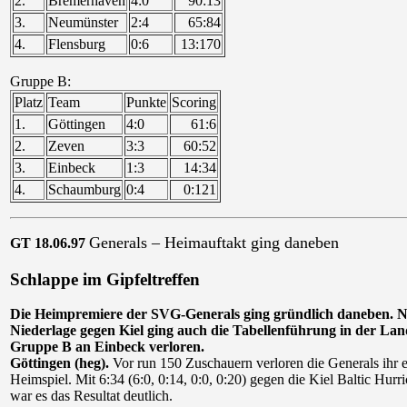
2.
Bremerhaven
4:0
90:13
3.
Neumünster
2:4
65:84
4.
Flensburg
0:6
13:170
Gruppe B:
Platz
Team
Punkte
Scoring
1.
Göttingen
4:0
61:6
2.
Zeven
3:3
60:52
3.
Einbeck
1:3
14:34
4.
Schaumburg
0:4
0:121
Generals – Heimauftakt ging daneben
GT 18.06.97
Schlappe im Gipfeltreffen
Die Heimpremiere der SVG-Generals ging gründlich daneben. 
Niederlage gegen Kiel ging auch die Tabellenführung in der Lan
Gruppe B an Einbeck verloren.
Göttingen (heg).
Vor run 150 Zuschauern verloren die Generals ihr e
Heimspiel. Mit 6:34 (6:0, 0:14, 0:0, 0:20) gegen die Kiel Baltic Hurri
war es das Resultat deutlich.