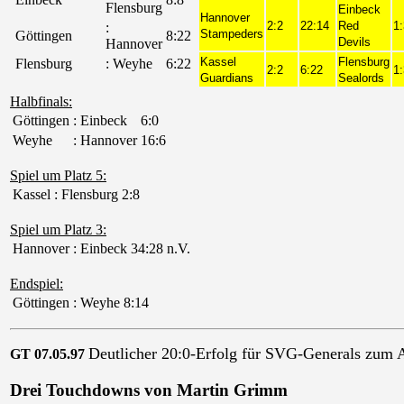
Flensburg
Einbeck
Hannover
2:2
22:14
Red
1:
:
Stampeders
Göttingen
8:22
Devils
Hannover
Kassel
Flensburg
Flensburg
: Weyhe
6:22
2:2
6:22
1:
Guardians
Sealords
Halbfinals:
Göttingen
: Einbeck
6:0
Weyhe
: Hannover
16:6
Spiel um Platz 5:
Kassel
: Flensburg
2:8
Spiel um Platz 3:
Hannover
: Einbeck
34:28 n.V.
Endspiel:
Göttingen
: Weyhe
8:14
Deutlicher 20:0-Erfolg für SVG-Generals zum 
GT 07.05.97
Drei Touchdowns von Martin Grimm