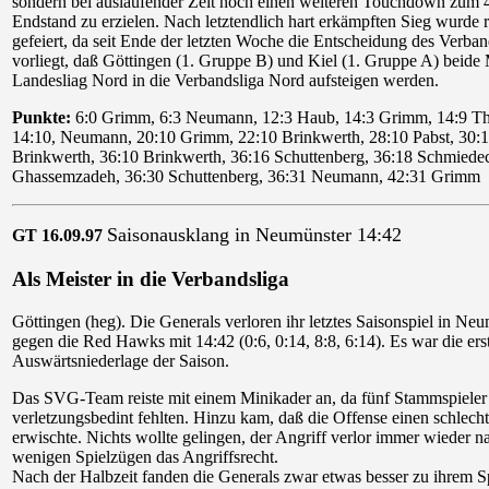
sondern bei auslaufender Zeit noch einen weiteren Touchdown zum 
Endstand zu erzielen. Nach letztendlich hart erkämpften Sieg wurde r
gefeiert, da seit Ende der letzten Woche die Entscheidung des Verba
vorliegt, daß Göttingen (1. Gruppe B) und Kiel (1. Gruppe A) beide 
Landesliag Nord in die Verbandsliga Nord aufsteigen werden.
Punkte:
6:0 Grimm, 6:3 Neumann, 12:3 Haub, 14:3 Grimm, 14:9 Th
14:10, Neumann, 20:10 Grimm, 22:10 Brinkwerth, 28:10 Pabst, 30:
Brinkwerth, 36:10 Brinkwerth, 36:16 Schuttenberg, 36:18 Schmiede
Ghassemzadeh, 36:30 Schuttenberg, 36:31 Neumann, 42:31 Grimm
Saisonausklang in Neumünster 14:42
GT 16.09.97
Als Meister in die Verbandsliga
Göttingen (heg). Die Generals verloren ihr letztes Saisonspiel in Ne
gegen die Red Hawks mit 14:42 (0:6, 0:14, 8:8, 6:14). Es war die ers
Auswärtsniederlage der Saison.
Das SVG-Team reiste mit einem Minikader an, da fünf Stammspieler
verletzungsbedint fehlten. Hinzu kam, daß die Offense einen schlech
erwischte. Nichts wollte gelingen, der Angriff verlor immer wieder n
wenigen Spielzügen das Angriffsrecht.
Nach der Halbzeit fanden die Generals zwar etwas besser zu ihrem Sp