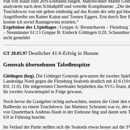
Paß von Haub zum 20:0-Endstand fangen. Matchwinner Martin Gr
analysierte nach dem Schlußpfiff und verteilte Komplimente: „Die dr
Touchdowns von mir gehen eindeutig auf das Konto der sehr gut bl
Angriffsreihe um Rainer Kairat und Torsten Eggers. Erst durch Ihre 
konnte ich soviel Raumgewinn erzielen.“
Ergebnisse des 1.Spieltages
: Gruppe A: Bremerhaven – Flensburg 7
– Neumünster 61:13 Gruppe B: Einbeck Göttingen 0:20, Schaumbur
nicht gemeldet
Deutlicher 41:6-Erfolg in Husum
GT 28.05.97
Generals übernehmen Tabellenspitze
Göttingen (heg).
Die Göttinger Generals gewannen ihr zweites Spiel
Landesliga Nord gegen die Flensburg Sealords deutlich mit 41:6 (10:
8:0, 11:0). Die mitgereisten Cheerleader bejubelten das SVG-Team, d
ihr zweites Auswärtsspiel in Folge gewann.
Noch bevor die Gastgeber richtig aufwachten, nutzen die Gäste den e
Ballbesitz zu einem Touchdown. Jan Martinez Schramm war es, der 
von Quarterback Andreas Haub in der Endzone fing und damit sein 
6:0 in Führung brachte.
Im Verlauf der Partie stellten sich die Sealords etwas besser auf die 