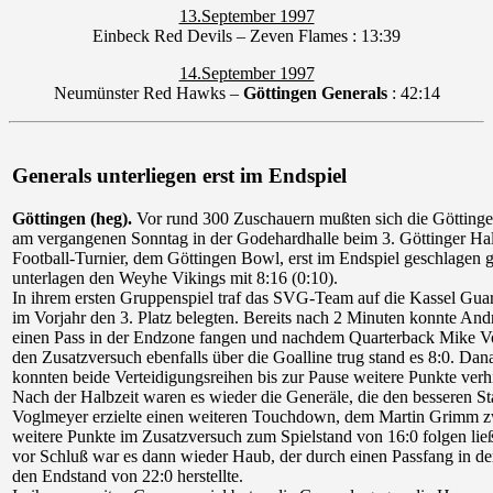
13.September 1997
Einbeck Red Devils – Zeven Flames : 13:39
14.September 1997
Neumünster Red Hawks –
Göttingen Generals
: 42:14
Generals unterliegen erst im Endspiel
Göttingen (heg).
Vor rund 300 Zuschauern mußten sich die Göttinge
am vergangenen Sonntag in der Godehardhalle beim 3. Göttinger Hal
Football-Turnier, dem Göttingen Bowl, erst im Endspiel geschlagen 
unterlagen den Weyhe Vikings mit 8:16 (0:10).
In ihrem ersten Gruppenspiel traf das SVG-Team auf die Kassel Guar
im Vorjahr den 3. Platz belegten. Bereits nach 2 Minuten konnte An
einen Pass in der Endzone fangen und nachdem Quarterback Mike 
den Zusatzversuch ebenfalls über die Goalline trug stand es 8:0. Dan
konnten beide Verteidigungsreihen bis zur Pause weitere Punkte verh
Nach der Halbzeit waren es wieder die Generäle, die den besseren Sta
Voglmeyer erzielte einen weiteren Touchdown, dem Martin Grimm 
weitere Punkte im Zusatzversuch zum Spielstand von 16:0 folgen lie
vor Schluß war es dann wieder Haub, der durch einen Passfang in d
den Endstand von 22:0 herstellte.