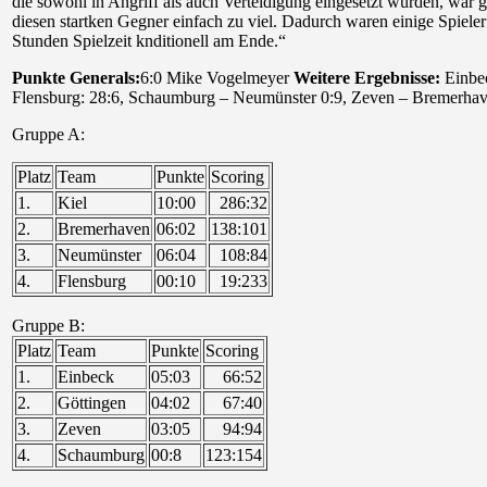
die sowohl in Angriff als auch Verteidigung eingesetzt wurden, war 
diesen startken Gegner einfach zu viel. Dadurch waren einige Spiele
Stunden Spielzeit knditionell am Ende.“
Punkte Generals:
6:0 Mike Vogelmeyer
Weitere Ergebnisse:
Einbe
Flensburg: 28:6, Schaumburg – Neumünster 0:9, Zeven – Bremerha
Gruppe A:
Platz
Team
Punkte
Scoring
1.
Kiel
10:00
286:32
2.
Bremerhaven
06:02
138:101
3.
Neumünster
06:04
108:84
4.
Flensburg
00:10
19:233
Gruppe B:
Platz
Team
Punkte
Scoring
1.
Einbeck
05:03
66:52
2.
Göttingen
04:02
67:40
3.
Zeven
03:05
94:94
4.
Schaumburg
00:8
123:154