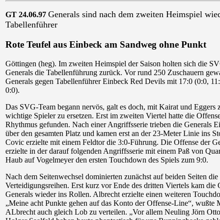
Generals sind nach dem zweiten Heimspiel wie
GT 24.06.97
Tabellenführer
Rote Teufel aus Einbeck am Sandweg ohne Punkt
Göttingen (heg). Im zweiten Heimspiel der Saison holten sich die S
Generals die Tabellenführung zurück. Vor rund 250 Zuschauern gew
Generals gegen Tabellenführer Einbeck Red Devils mit 17:0 (0:0, 11:
0:0).
Das SVG-Team begann nervös, galt es doch, mit Kairat und Eggers 
wichtige Spieler zu ersetzen. Erst im zweiten Viertel hatte die Offens
Rhythmus gefunden. Nach einer Angriffsserie trieben die Generals E
über den gesamten Platz und kamen erst an der 23-Meter Linie ins St
Covic erzielte mit einem Feldtor die 3:0-Führung. Die Offense der G
erzielte in der darauf folgenden Angriffsserie mit einem Paß von Qua
Haub auf Vogelmeyer den ersten Touchdown des Spiels zum 9:0.
Nach dem Seitenwechsel dominierten zunächst auf beiden Seiten die
Verteidigungsreihen. Erst kurz vor Ende des dritten Viertels kam die 
Generals wieder ins Rollen. Albrecht erzielte einen weiteren Touchd
„Meine acht Punkte gehen auf das Konto der Offense-Line“, wußte 
ALbrecht auch gleich Lob zu verteilen. „Vor allem Neuling Jörn Ott