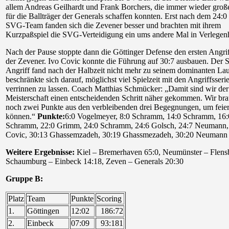
allem Andreas Geilhardt und Frank Borchers, die immer wieder gro
für die Ballträger der Generals schaffen konnten. Erst nach dem 24:0 
SVG-Team fanden sich die Zevener besser und brachten mit ihrem
Kurzpaßspiel die SVG-Verteidigung ein ums andere Mal in Verlegenh
Nach der Pause stoppte dann die Göttinger Defense den ersten Angri
der Zevener. Ivo Covic konnte die Führung auf 30:7 ausbauen. Der
Angriff fand nach der Halbzeit nicht mehr zu seinem dominanten Lau
beschränkte sich darauf, möglichst viel Spielzeit mit den Angriffsseri
verrinnen zu lassen. Coach Matthias Schmücker: „Damit sind wir der
Meisterschaft einen entscheidenden Schritt näher gekommen. Wir br
noch zwei Punkte aus den verbleibenden drei Begegnungen, um feie
können.“
Punkte:
6:0 Vogelmeyer, 8:0 Schramm, 14:0 Schramm, 16:
Schramm, 22:0 Grimm, 24:0 Schramm, 24:6 Golsch, 24:7 Neumann,
Covic, 30:13 Ghassemzadeh, 30:19 Ghassmezadeh, 30:20 Neumann
Weitere Ergebnisse:
Kiel – Bremerhaven 65:0, Neumünster – Flens
Schaumburg – Einbeck 14:18, Zeven – Generals 20:30
Gruppe B:
Platz
Team
Punkte
Scoring
1.
Göttingen
12:02
186:72
2.
Einbeck
07:09
93:181