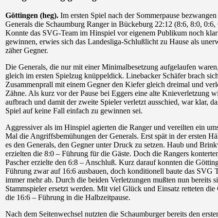
Göttingen (heg).
Im ersten Spiel nach der Sommerpause bezwangen 
Generals die Schaumburg Ranger in Bückeburg 22:12 (8:6, 8:0, 0:6, 
Konnte das SVG-Team im Hinspiel vor eigenem Publikum noch klar
gewinnen, erwies sich das Landesliga-Schlußlicht zu Hause als unerw
zäher Gegner.
Die Generals, die nur mit einer Minimalbesetzung aufgelaufen waren, 
gleich im ersten Spielzug knüppeldick. Linebacker Schäfer brach sic
Zusammenprall mit einem Gegner den Kiefer gleich dreimal und verl
Zähne. Als kurz vor der Pause bei Eggers eine alte Knieverletzung w
aufbrach und damit der zweite Spieler verletzt ausschied, war klar, da
Spiel auf keine Fall einfach zu gewinnen sei.
Aggressiver als im Hinspiel agierten die Ranger und vereilten ein um
Mal die Angriffsbemühungen der Generals. Erst spät in der ersten Hä
es den Generals, den Gegner unter Druck zu setzen. Haub und Brin
erzielten die 8:0 – Führung für die Gäste. Doch die Rangers konterten
Pascher erzielte den 6:8 – Anschluß. Kurz darauf konnten die Götting
Führung zwar auf 16:6 ausbauen, doch konditionell baute das SVG
immer mehr ab. Durch die beiden Verletzungen mußten nun bereits s
Stammspieler ersetzt werden. Mit viel Glück und Einsatz retteten die
die 16:6 – Führung in die Halbzeitpause.
Nach dem Seitenwechsel nutzten die Schaumburger bereits den erste