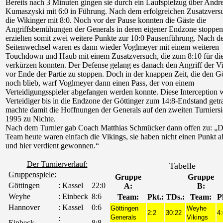
Bereits nach 3 Minuten gingen sie durch ein Laufspielzug über Andr
Kumaszyski mit 6:0 in Führung. Nach dem erfolgreichen Zusatzversu
die Wikinger mit 8:0. Noch vor der Pause konnten die Gäste die
Angriffsbemühungen der Generals in deren eigener Endzone stoppe
erzielten somit zwei weitere Punkte zur 10:0 Pausenführung. Nach 
Seitenwechsel waren es dann wieder Voglmeyer mit einem weiteren
Touchdown und Haub mit einem Zusatzversuch, die zum 8:10 für di
verkürzen konnten. Der Defense gelang es danach den Angriff der V
vor Ende der Partie zu stoppen. Doch in der knappen Zeit, die den G
noch blieb, warf Voglmeyer dann einen Pass, der von einem
Verteidigungsspieler abgefangen werden konnte. Diese Interception
Verteidiger bis in die Endzone der Göttinger zum 14:8-Endstand get
machte damit die Hoffnungen der Generals auf den zweiten Turniers
1995 zu Nichte.
Nach dem Turnier gab Coach Matthias Schmücker dann offen zu: „D
Team heute waren einfach die Vikings, sie haben nicht einen Punkt 
und hier verdient gewonnen.“
Der Turnierverlauf:
Tabelle
Gruppenspiele:
Gruppe
Gruppe
Göttingen
: Kassel
22:0
A:
B:
Weyhe
: Einbeck
8:6
Team:
Pkt.:
TDs.:
Team:
P
Hannover
: Kassel
0:6
Göttingen
Weyhe
2:2
30:22
4:
Generals
Vikings
:
Einbeck
8:8