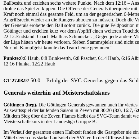
Ballbesitz und erzielten sechs weitere Punkte. Nach dem 12:16 – An
drohte das Spiel zu kippen. Die Offense der Generals überquerte mit l
Kraft noch einmal das gesamte Feld, um an der gegnerischen 6-Meter
Angriffsrecht wieder an die Rangers abtreten zu müssen. Doch die V
der Generals eroberte den Ball sofort zurück. Die gute Feldposition n
Göttinger und erzielten kurz vor dem Abpfiff einen weiteren Touch
22:12-Endstand. Coach Matthias Schmücker: „Gegen jede andere M
der Liga hätten wir heute verloren. Sieben Stammspieler sind nicht zu
Nur mit Kampfgeist konnte das Team heute gewinnen.“
Punkte:
0:6 Haub, 0:8 Brinkwerth, 6:8 Pascher, 6:14 Haub, 6:16 Alb
12:16 Plunka, 12:22 Haub
50:0 – Erfolg der SVG Generlas gegen das Schl
GT 27.08.97
Generals weiterhin auf Meisterschaftskurs
Göttingen (heg).
Die Göttingen Generals gewannen auch ihr viertes
Auswärtsspiel der laufenden Saison in Zeven mit 30:20 (8:0, 16:7, 6:0
Mit dem Sieg über die Zeven Flames bleibt das SVG-Team damit wei
Meisterschaftskurs in der Landesliga Gruppe B.
Im Verlauf der gesamten ersten Halbzeit fanden die Gastgeber nie ein 
Mittel gegen das starke Laufspiel der SVGer. In der Offense-Line wa