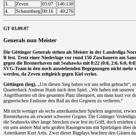
3.
Zeven
05:07
146:130
4.
Schaumburg
00:16
40:276
GT 03.09.97
Generals nun Meister
Die Göttinger Generals stehen als Meister in der Landesliga No
B fest. Trotz einer Niederlage vor rund 150 Zuschauern am Sa
gegen die Bremerhaven mit Seahawks mit 8:22 (0:8, 2:6, 6:0, 0:8
SVG-Team in den noch ausstehenden Begegnungen nicht mehr e
werden, da Zeven zeitgleich gegen Kiel verlor.
Göttingen (heg).
„Um diesen Sieg haben wir uns selbst gebracht“, m
Quarterback Andreas Haub nach dem Spiel. „Wir haben mit unseren
Angriffsserien oft den gesamten Platz überquert, um dann kurz vor d
gegnerischen Endzone den Ball an den Gegnern zu verlieren.“
Mit nicht weniger als sechs amerikanischen Spielern angereist, erwies
Bremerhaven als erwartet schwerer Gegner. Die Göttinger Verteidigu
die Seahawks über lange Strecken zwar fest im Griff, doch erzielten 
ein ums andere Mal sehr großen Raumgewinn mit Spielzügen über de
Amerikaner Kurt Artis. Zwei dieser Bigplays brachten den Gästen d