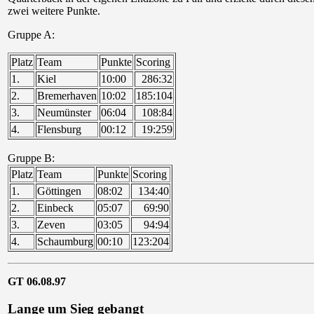
zwei weitere Punkte.
Gruppe A:
Platz
Team
Punkte
Scoring
1.
Kiel
10:00
286:32
2.
Bremerhaven
10:02
185:104
3.
Neumünster
06:04
108:84
4.
Flensburg
00:12
19:259
Gruppe B:
Platz
Team
Punkte
Scoring
1.
Göttingen
08:02
134:40
2.
Einbeck
05:07
69:90
3.
Zeven
03:05
94:94
4.
Schaumburg
00:10
123:204
GT 06.08.97
Lange um Sieg gebangt