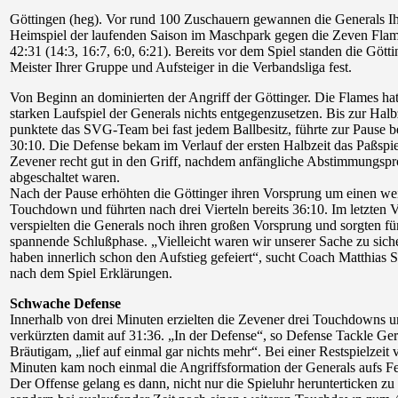
Göttingen (heg). Vor rund 100 Zuschauern gewannen die Generals Ihr
Heimspiel der laufenden Saison im Maschpark gegen die Zeven Flam
42:31 (14:3, 16:7, 6:0, 6:21). Bereits vor dem Spiel standen die Götti
Meister Ihrer Gruppe und Aufsteiger in die Verbandsliga fest.
Von Beginn an dominierten der Angriff der Göttinger. Die Flames ha
starken Laufspiel der Generals nichts entgegenzusetzen. Bis zur Halb
punktete das SVG-Team bei fast jedem Ballbesitz, führte zur Pause be
30:10. Die Defense bekam im Verlauf der ersten Halbzeit das Paßspie
Zevener recht gut in den Griff, nachdem anfängliche Abstimmungsp
abgeschaltet waren.
Nach der Pause erhöhten die Göttinger ihren Vorsprung um einen we
Touchdown und führten nach drei Vierteln bereits 36:10. Im letzten V
verspielten die Generals noch ihren großen Vorsprung und sorgten fü
spannende Schlußphase. „Vielleicht waren wir unserer Sache zu sich
haben innerlich schon den Aufstieg gefeiert“, sucht Coach Matthias
nach dem Spiel Erklärungen.
Schwache Defense
Innerhalb von drei Minuten erzielten die Zevener drei Touchdowns 
verkürzten damit auf 31:36. „In der Defense“, so Defense Tackle Ger
Bräutigam, „lief auf einmal gar nichts mehr“. Bei einer Restspielzeit 
Minuten kam noch einmal die Angriffsformation der Generals aufs Fe
Der Offense gelang es dann, nicht nur die Spieluhr herunterticken zu 