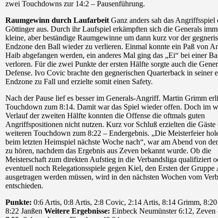
zwei Touchdowns zur 14:2 – Pausenführung.
Raumgewinn durch Laufarbeit
Ganz anders sah das Angriffsspiel 
Göttinger aus. Durch ihr Laufspiel erkämpften sich die Generals imm
kleine, aber beständige Raumgewinne um dann kurz vor der gegneri
Endzone den Ball wieder zu verlieren. Einmal konnte ein Paß von A
Haib abgefangen werden, ein anderes Mal ging das „Ei“ bei einer Ba
verloren. Für die zwei Punkte der ersten Hälfte sorgte auch die Gener
Defense. Ivo Covic brachte den gegnerischen Quarterback in seiner 
Endzone zu Fall und erzielte somit einen Safety.
Nach der Pause lief es besser im Generals-Angriff. Martin Grimm erli
Touchdown zum 8:14. Damit war das Spiel wieder offen. Doch im w
Verlauf der zweiten Hälfte konnten die Offense die oftmals guten
Angriffspositionen nicht nutzen. Kurz vor Schluß erzielten die Gäste
weiteren Touchdown zum 8:22 – Endergebnis. „Die Meisterfeier hol
beim letzten Heimspiel nächste Woche nach“, war am Abend von den
zu hören, nachdem das Ergebnis aus Zeven bekannt wurde. Ob die
Meisterschaft zum direkten Aufstieg in die Verbandsliga qualifiziert o
eventuell noch Relegationsspiele gegen Kiel, den Ersten der Gruppe 
ausgetragen werden müssen, wird in den nächsten Wochen vom Ver
entschieden.
Punkte:
0:6 Artis, 0:8 Artis, 2:8 Covic, 2:14 Artis, 8:14 Grimm, 8:2
8:22 Janßen
Weitere Ergebnisse:
Einbeck Neumünster 6:12, Zeven 