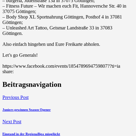
–
burgeria
, Jüdenstraße 13a in 37073 Göttingen;
–
Fitness Future – Wir machen euch Fit
, Hannoversche Str. 40 in
37075 Göttingen;
–
Body Shop XL Sportnahrung Göttingen
, Posthof 4 in 37081
Göttingen;
–
Unleashed Art Tattoo
, Geismar Landstraße 33 in 37083
Göttingen.
Also einfach hingehen und Eure Freikarte abholen.
Let’s go Generals!
https://www.facebook.com/events/1854789694759807??ti=ia
share:
Beitragsnavigation
Previous Post
Juniors gewinnen Season Opener
Next Post
Einstand in der Regionalliga missglückt