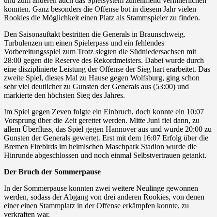
und zum anderen auch das Spielsystem zunehmend verinnerlichen
konnten. Ganz besonders die Offense bot in diesem Jahr vielen
Rookies die Möglichkeit einen Platz als Stammspieler zu finden.
Den Saisonauftakt bestritten die Generals in Braunschweig.
Turbulenzen um einen Spielerpass und ein fehlendes
Vorbereitungsspiel zum Trotz siegten die Südniedersachsen mit
28:00 gegen die Reserve des Rekordmeisters. Dabei wurde durch
eine disziplinierte Leistung der Offense der Sieg hart erarbeitet. Das
zweite Spiel, dieses Mal zu Hause gegen Wolfsburg, ging schon
sehr viel deutlicher zu Gunsten der Generals aus (53:00) und
markierte den höchsten Sieg des Jahres.
Im Spiel gegen Zeven folgte ein Einbruch, doch konnte ein 10:07
Vorsprung über die Zeit gerettet werden. Mitte Juni fiel dann, zu
allem Überfluss, das Spiel gegen Hannover aus und wurde 20:00 zu
Gunsten der Generals gewertet. Erst mit dem 16:07 Erfolg über die
Bremen Firebirds im heimischen Maschpark Stadion wurde die
Hinrunde abgeschlossen und noch einmal Selbstvertrauen getankt.
Der Bruch der Sommerpause
In der Sommerpause konnten zwei weitere Neulinge gewonnen
werden, sodass der Abgang von drei anderen Rookies, von denen
einer einen Stammplatz in der Offense erkämpfen konnte, zu
verkraften war.