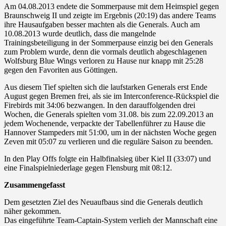
Am 04.08.2013 endete die Sommerpause mit dem Heimspiel gegen
Braunschweig II und zeigte im Ergebnis (20:19) das andere Teams
ihre Hausaufgaben besser machten als die Generals. Auch am
10.08.2013 wurde deutlich, dass die mangelnde
Trainingsbeteiligung in der Sommerpause einzig bei den Generals
zum Problem wurde, denn die vormals deutlich abgeschlagenen
Wolfsburg Blue Wings verloren zu Hause nur knapp mit 25:28
gegen den Favoriten aus Göttingen.
Aus diesem Tief spielten sich die laufstarken Generals erst Ende
August gegen Bremen frei, als sie im Interconference-Rückspiel die
Firebirds mit 34:06 bezwangen. In den darauffolgenden drei
Wochen, die Generals spielten vom 31.08. bis zum 22.09.2013 an
jedem Wochenende, verpackte der Tabellenführer zu Hause die
Hannover Stampeders mit 51:00, um in der nächsten Woche gegen
Zeven mit 05:07 zu verlieren und die reguläre Saison zu beenden.
In den Play Offs folgte ein Halbfinalsieg über Kiel II (33:07) und
eine Finalspielniederlage gegen Flensburg mit 08:12.
Zusammengefasst
Dem gesetzten Ziel des Neuaufbaus sind die Generals deutlich
näher gekommen.
Das eingeführte Team-Captain-System verlieh der Mannschaft eine