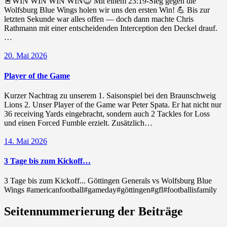
🚨WIN WIN WIN WIN😍 Mit einem 23:19-Sieg gegen die
Wolfsburg Blue Wings holen wir uns den ersten Win! 💪 Bis zur
letzten Sekunde war alles offen — doch dann machte Chris
Rathmann mit einer entscheidenden Interception den Deckel drauf.
…
20. Mai 2026
Player of the Game
Kurzer Nachtrag zu unserem 1. Saisonspiel bei den Braunschweig
Lions 2. Unser Player of the Game war Peter Spata. Er hat nicht nur
36 receiving Yards eingebracht, sondern auch 2 Tackles for Loss
und einen Forced Fumble erzielt. Zusätzlich…
14. Mai 2026
3 Tage bis zum Kickoff…
3 Tage bis zum Kickoff... Göttingen Generals vs Wolfsburg Blue
Wings #americanfootball#gameday#göttingen#gfl#footballisfamily
Seitennummerierung der Beiträge