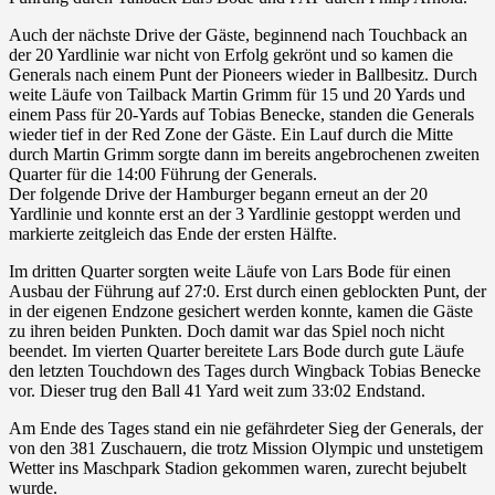
Auch der nächste Drive der Gäste, beginnend nach Touchback an
der 20 Yardlinie war nicht von Erfolg gekrönt und so kamen die
Generals nach einem Punt der Pioneers wieder in Ballbesitz. Durch
weite Läufe von Tailback Martin Grimm für 15 und 20 Yards und
einem Pass für 20-Yards auf Tobias Benecke, standen die Generals
wieder tief in der Red Zone der Gäste. Ein Lauf durch die Mitte
durch Martin Grimm sorgte dann im bereits angebrochenen zweiten
Quarter für die 14:00 Führung der Generals.
Der folgende Drive der Hamburger begann erneut an der 20
Yardlinie und konnte erst an der 3 Yardlinie gestoppt werden und
markierte zeitgleich das Ende der ersten Hälfte.
Im dritten Quarter sorgten weite Läufe von Lars Bode für einen
Ausbau der Führung auf 27:0. Erst durch einen geblockten Punt, der
in der eigenen Endzone gesichert werden konnte, kamen die Gäste
zu ihren beiden Punkten. Doch damit war das Spiel noch nicht
beendet. Im vierten Quarter bereitete Lars Bode durch gute Läufe
den letzten Touchdown des Tages durch Wingback Tobias Benecke
vor. Dieser trug den Ball 41 Yard weit zum 33:02 Endstand.
Am Ende des Tages stand ein nie gefährdeter Sieg der Generals, der
von den 381 Zuschauern, die trotz Mission Olympic und unstetigem
Wetter ins Maschpark Stadion gekommen waren, zurecht bejubelt
wurde.