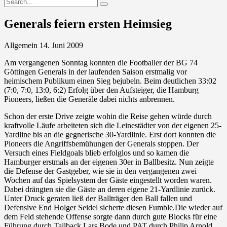
Generals feiern ersten Heimsieg
Allgemein
14. Juni 2009
Am vergangenen Sonntag konnten die Footballer der BG 74
Göttingen Generals in der laufenden Saison erstmalig vor
heimischem Publikum einen Sieg bejubeln. Beim deutlichen 33:02
(7:0, 7:0, 13:0, 6:2) Erfolg über den Aufsteiger, die Hamburg
Pioneers, ließen die Generäle dabei nichts anbrennen.
Schon der erste Drive zeigte wohin die Reise gehen würde durch
kraftvolle Läufe arbeiteten sich die Leinestädter von der eigenen 25-
Yardline bis an die gegnerische 30-Yardlinie. Erst dort konnten die
Pioneers die Angriffsbemühungen der Generals stoppen. Der
Versuch eines Fieldgoals blieb erfolglos und so kamen die
Hamburger erstmals an der eigenen 30er in Ballbesitz. Nun zeigte
die Defense der Gastgeber, wie sie in den vergangenen zwei
Wochen auf das Spielsystem der Gäste eingestellt worden waren.
Dabei drängten sie die Gäste an deren eigene 21-Yardlinie zurück.
Unter Druck geraten ließ der Ballträger den Ball fallen und
Defensive End Holger Seidel sicherte diesen Fumble.Die wieder auf
dem Feld stehende Offense sorgte dann durch gute Blocks für eine
Führung durch Tailback Lars Bode und PAT durch Philip Arnold.