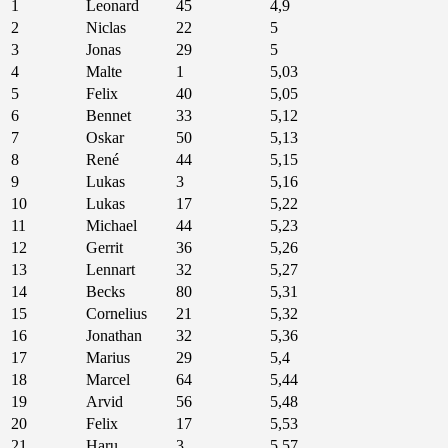
1
Leonard
45
4,9
2
Niclas
22
5
3
Jonas
29
5
4
Malte
1
5,03
5
Felix
40
5,05
6
Bennet
33
5,12
7
Oskar
50
5,13
8
René
44
5,15
9
Lukas
3
5,16
10
Lukas
17
5,22
11
Michael
44
5,23
12
Gerrit
36
5,26
13
Lennart
32
5,27
14
Becks
80
5,31
15
Cornelius
21
5,32
16
Jonathan
32
5,36
17
Marius
29
5,4
18
Marcel
64
5,44
19
Arvid
56
5,48
20
Felix
17
5,53
21
Haru
3
5,57