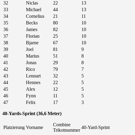
32
Niclas
22
13
33
Michael
44
13
34
Cornelius
21
11
35
Becks
80
10
36
James
82
10
37
Florian
25
10
38
Bjarne
67
10
39
Joel
81
9
40
Marius
51
8
41
Jonas
29
8
42
Rico
79
7
43
Lennart
32
5
44
Hennes
22
5
45
Alex
12
5
46
Fynn
11
5
47
Felix
17
3
40-Yards-Sprint (36,6 Meter)
Combine
Platzierung
Vorname
40-Yard-Sprint
Trikotnummer