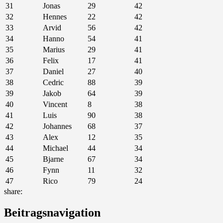
31
Jonas
29
42
32
Hennes
22
42
33
Arvid
56
42
34
Hanno
54
41
35
Marius
29
41
36
Felix
17
41
37
Daniel
27
40
38
Cedric
88
39
39
Jakob
64
39
40
Vincent
8
38
41
Luis
90
38
42
Johannes
68
37
43
Alex
12
35
44
Michael
44
34
45
Bjarne
67
34
46
Fynn
11
32
47
Rico
79
24
share:
Beitragsnavigation