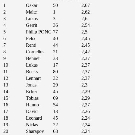
1
Oskar
50
2,67
2
Malte
1
2,62
3
Lukas
3
2,6
4
Gerrit
36
2,54
5
Philip PONG
77
2,5
6
Felix
40
2,45
7
René
44
2,45
8
Cornelius
21
2,42
9
Bennet
33
2,37
10
Lukas
17
2,37
11
Becks
80
2,37
12
Lennart
32
2,37
13
Jonas
29
2,3
14
Eckei
45
2,29
15
Tobias
69
2,29
16
Hanno
54
2,27
17
David
13
2,26
18
Leonard
45
2,24
19
Niclas
22
2,24
20
Sharapov
68
2,24