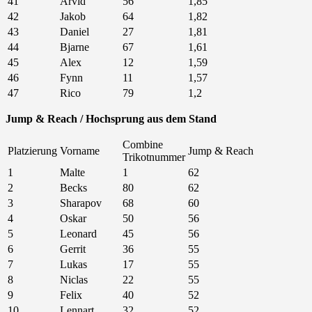
41
Arvid
56
1,85
42
Jakob
64
1,82
43
Daniel
27
1,81
44
Bjarne
67
1,61
45
Alex
12
1,59
46
Fynn
11
1,57
47
Rico
79
1,2
Jump & Reach / Hochsprung aus dem Stand
Combine
Platzierung
Vorname
Jump & Reach
Trikotnummer
1
Malte
1
62
2
Becks
80
62
3
Sharapov
68
60
4
Oskar
50
56
5
Leonard
45
56
6
Gerrit
36
55
7
Lukas
17
55
8
Niclas
22
55
9
Felix
40
52
10
Lennart
32
52