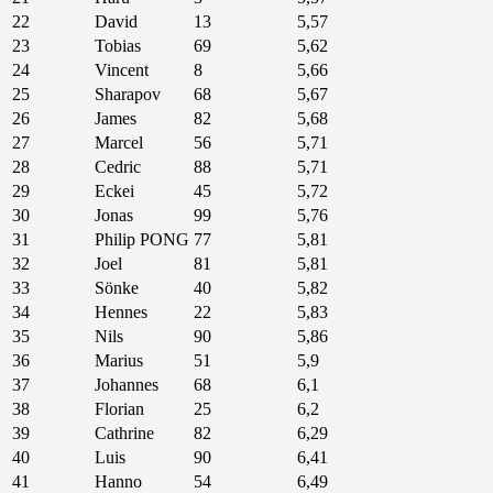
22
David
13
5,57
23
Tobias
69
5,62
24
Vincent
8
5,66
25
Sharapov
68
5,67
26
James
82
5,68
27
Marcel
56
5,71
28
Cedric
88
5,71
29
Eckei
45
5,72
30
Jonas
99
5,76
31
Philip PONG
77
5,81
32
Joel
81
5,81
33
Sönke
40
5,82
34
Hennes
22
5,83
35
Nils
90
5,86
36
Marius
51
5,9
37
Johannes
68
6,1
38
Florian
25
6,2
39
Cathrine
82
6,29
40
Luis
90
6,41
41
Hanno
54
6,49