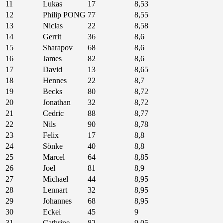
11
Lukas
17
8,53
12
Philip PONG
77
8,55
13
Niclas
22
8,58
14
Gerrit
36
8,6
15
Sharapov
68
8,6
16
James
82
8,6
17
David
13
8,65
18
Hennes
22
8,7
19
Becks
80
8,72
20
Jonathan
32
8,72
21
Cedric
88
8,77
22
Nils
90
8,78
23
Felix
17
8,8
24
Sönke
40
8,8
25
Marcel
64
8,85
26
Joel
81
8,9
27
Michael
44
8,95
28
Lennart
32
8,95
29
Johannes
68
8,95
30
Eckei
45
9
31
Cathrine
82
9,05