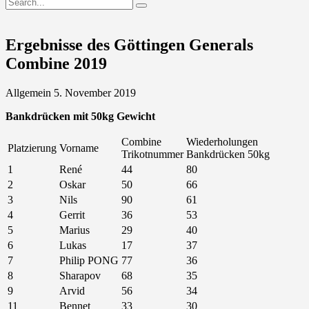
Ergebnisse des Göttingen Generals
Combine 2019
Allgemein
5. November 2019
Bankdrücken mit 50kg Gewicht
Combine
Wiederholungen
Platzierung
Vorname
Trikotnummer
Bankdrücken 50kg
1
René
44
80
2
Oskar
50
66
3
Nils
90
61
4
Gerrit
36
53
5
Marius
29
40
6
Lukas
17
37
7
Philip PONG
77
36
8
Sharapov
68
35
9
Arvid
56
34
11
Bennet
33
30