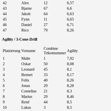
42
Alex
12
6,57
43
Bjarne
67
6,6
44
Jakob
64
6,63
45
Fynn
11
6,65
46
Daniel
27
6,71
47
Rico
79
8,26
Agility / 3-Cone-Drill
Combine
Platzierung
Vorname
Agility
Trikotnummer
1
Malte
1
7,92
2
Oskar
50
8,08
3
Leonard
45
8,1
4
Bennet
33
8,17
5
Felix
40
8,26
6
Jonas
29
8,28
7
Cornelius
21
8,3
8
Marius
29
8,46
9
René
44
8,5
10
Lukas
3
8,5